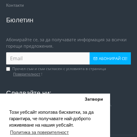
Контакти
Бюлетин
Абонирайте се, за да получавате информация за всички
горещи предложения.
АБОНИРАЙ СЕ!
Прочел съм и съм съгласен с условията в страница
!
Поверителност
Следвайте ни:
Затвори
Следи ни и в социалните мрежи за игри и оферти.
Този уебсайт използва бисквитки, за да
гарантира, че получавате най-доброто
изживяване на нашия уебсайт.
Политика за поверителност