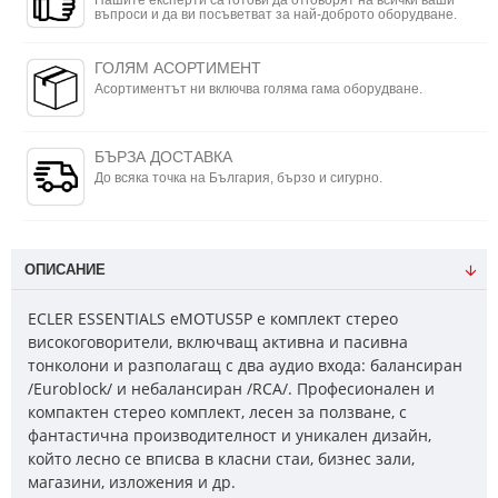
Нашите експерти са готови да отговорят на всички ваши
въпроси и да ви посъветват за най-доброто оборудване.
ГОЛЯМ АСОРТИМЕНТ
Асортиментът ни включва голяма гама оборудване.
БЪРЗА ДОСТАВКА
До всяка точка на България, бързо и сигурно.
ОПИСАНИЕ
ECLER ESSENTIALS eMOTUS5P е комплект стерео
високоговорители, включващ активна и пасивна
тонколони и разполагащ с два аудио входа: балансиран
/Euroblock/ и небалансиран /RCA/. Професионален и
компактен стерео комплект, лесен за ползване, с
фантастична производителност и уникален дизайн,
който лесно се вписва в класни стаи, бизнес зали,
магазини, изложения и др.