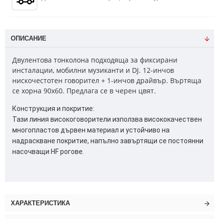
ОПИСАНИЕ
Двулентова тонколона подходяща за фиксирани
инсталации, мобилни музиканти и DJ. 12-инчов
нискочестотен говорител + 1-инчов драйвър. Въртяща
се хорна 90x60. Предлага се в черен цвят.
Конструкция и покритие:
Тази линия високоговорители използва висококачествен
многопластов дървен материал и устойчиво на
надраскване покритие, напълно завъртящи се постоянни
насочващи HF рогове.
ХАРАКТЕРИСТИКА