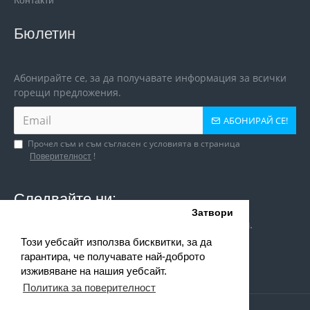
Контакти
Бюлетин
Абонирайте се, за да получавате информация за всички
горещи предложения.
АБОНИРАЙ СЕ!
Прочел съм и съм съгласен с условията в страница
!
Поверителност
Следвайте ни:
Затвори
Следи ни и в социалните мрежи за игри и оферти.
Този уебсайт използва бисквитки, за да
гарантира, че получавате най-доброто
изживяване на нашия уебсайт.
Политика за поверителност