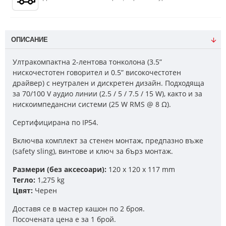
ОПИСАНИЕ
Ултракомпактна 2-лентова тонколона (3.5”
нискочестотен говорител и 0.5” високочестотен
драйвер) с неутрален и дискретен дизайн. Подходяща
за 70/100 V аудио линии (2.5 / 5 / 7.5 / 15 W), както и за
нискоимпедансни системи (25 W RMS @ 8 Ω).
Сертифицирана по IP54.
Включва комплект за стенен монтаж, предпазно въже
(safety sling), винтове и ключ за бърз монтаж.
Размери (без аксесоари):
120 x 120 x 117 mm
Тегло:
1,275 kg
Цвят:
Черен
Доставя се в мастер кашон по 2 броя.
Посочената цена е за 1 брой.