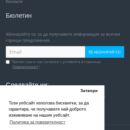
Контакти
Бюлетин
Абонирайте се, за да получавате информация за всички
горещи предложения.
АБОНИРАЙ СЕ!
Прочел съм и съм съгласен с условията в страница
!
Поверителност
Следвайте ни:
Затвори
Следи ни и в социалните мрежи за игри и оферти.
Този уебсайт използва бисквитки, за да
гарантира, че получавате най-доброто
изживяване на нашия уебсайт.
Политика за поверителност