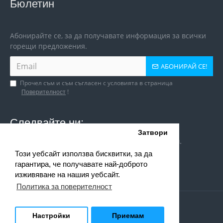
Бюлетин
Абонирайте се, за да получавате информация за всички
горещи предложения.
АБОНИРАЙ СЕ!
Прочел съм и съм съгласен с условията в страница
!
Поверителност
Следвайте ни:
Затвори
Следи ни и в социалните мрежи за игри и оферти.
Този уебсайт използва бисквитки, за да
гарантира, че получавате най-доброто
изживяване на нашия уебсайт.
Политика за поверителност
Copyright © 2018 - 2021 MuMag. Всички права запазени.
Настройки
Приемам
Карта на сайта