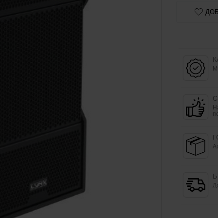
ДОБ
К
M
С
Н
п
Г
А
Б
Д