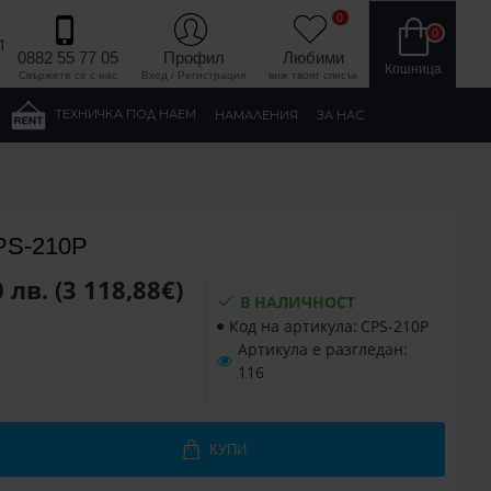
0
0
1
0882 55 77 05
Профил
Любими
Кошница
Свържете се с нас
Вход / Регистрация
виж твоят списък
ТЕХНИЧКА ПОД НАЕМ
НАМАЛЕНИЯ
ЗА НАС
PS-210P
 лв. (3 118,88€)
В НАЛИЧНОСТ
Код на артикула:
CPS-210P
Артикула е разгледан:
116
КУПИ