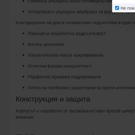
Голямата ануларна (пръстеновидна) мембрана за 
Не пок
Ултралеката ануларна мембрана за високите чест
Благодарение на двата независими подсистеми в един ко
Повишена мощностна издръжливост
Висока динамика
Изключително ниски изкривявания
Отлична фазова кохерентност
Перфектно времево подравняване
Липса на проблеми, характерни за мулти-източни
Конструкция и защита
Корпусът е изработен от висококачествен брезов шпер
влияния.