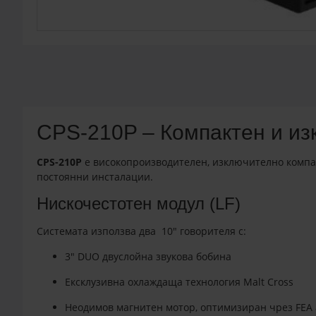
CPS-210P – Компактен и из
CPS-210P
е високопроизводителен, изключително компак
постоянни инсталации.
Нискочестотен модул (LF)
Системата използва два 10″ говорителя с:
3″ DUO двуслойна звукова бобина
Ексклузивна охлаждаща технология Malt Cross
Неодимов магнитен мотор, оптимизиран чрез FEA