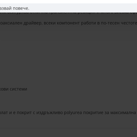
средните честоти покрива диапазона от
300 Hz до 7 kHz
с плавн
азвай повече.
оти осигурява отлична транзиентна реакция и много висока еф
аксиален драйвер, всеки компонент работи в по-тесен честотен
кови системи
плат и е покрит с издръжливо polyurea покритие за максималн