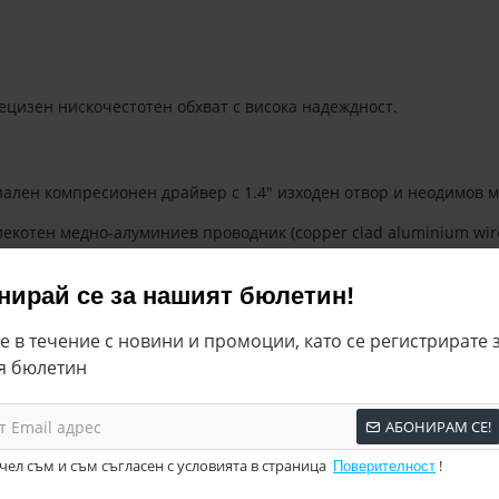
цизен нискочестотен обхват с висока надеждност.
иален компресионен драйвер с 1.4″ изходен отвор и неодимов м
лекотен медно-алуминиев проводник (copper clad aluminium wir
нирай се за нашият бюлетин!
е в течение с новини и промоции, като се регистрирате 
я бюлетин
АБОНИРАМ СЕ!
оизводителност
чел съм и съм съгласен с условията в страница
!
Поверителност