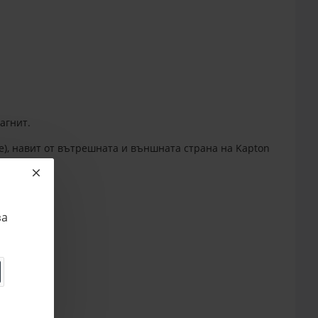
агнит.
e), навит от вътрешната и външната страна на Kapton
за