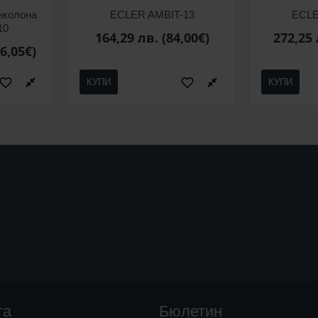
нколона
ECLER AMBIT-13
ECLE
10
164,29 лв. (84,00€)
272,25 
36,05€)
КУПИ
КУПИ
та
Бюлетин