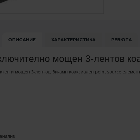
ОПИСАНИЕ
ХАРАКТЕРИСТИКА
РЕВЮТА
ключително мощен 3-лентов коа
тен и мощен 3-лентов, би-амп коаксиален point source елемен
 анализ