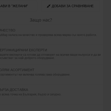
АВИ В "ЖЕЛАНИ"
ДОБАВИ ЗА СРАВНЯВАНЕ
Защо нас?
АЧЕСТВО
uMag залага на качество и проверява всяка марка със която работи.
ЕРТИФИЦИРАНИ ЕКСПЕРТИ
ашите експерти са готови да отговорят на всички ваши въпроси и да ви
осъветват за най-доброто оборудване.
ОЛЯМ АСОРТИМЕНТ
сортиментът ни включва голяма гама оборудване.
ЪРЗА ДОСТАВКА
о всяка точка на България, бързо и сигурно.