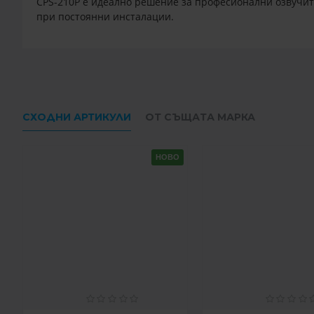
CPS-210P е идеално решение за професионални озвучите
при постоянни инсталации.
СХОДНИ АРТИКУЛИ
ОТ СЪЩАТА МАРКА
НОВО