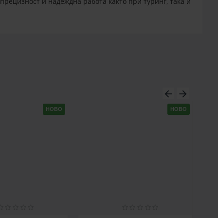
рецизност и надеждна работа както при туринг, така и
НОВО
НОВО