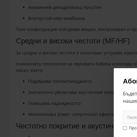
Алуминиев демодулиращ пръстен
Влагоустойчива мембрана
Тази конфигурация осигурява мощен, контролиран и пре
Средни и високи честоти (MF/HF)
За средни и високи честоти е използван ултралек коакс
Уникалната технология на звуковата бобина използва о
носач, което:
Або
Подобрява топлоотвеждането
Значително увеличава акустичния изход
Бъдет
наши
Повишава надеждността
Минимизира power compression ефекта
Честотно покритие и акустична пр
Про