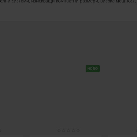
лни системи, изискващи компактни размери, висока мощност, п
НОВО