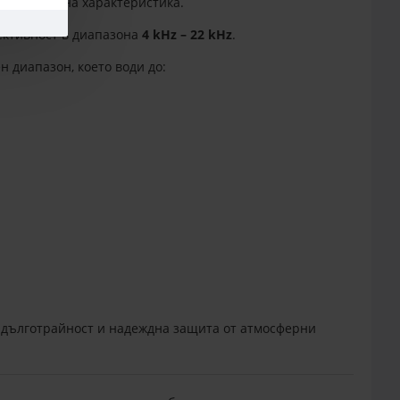
а и линейна характеристика.
ективност в диапазона
4 kHz – 22 kHz
.
 диапазон, което води до:
а дълготрайност и надеждна защита от атмосферни